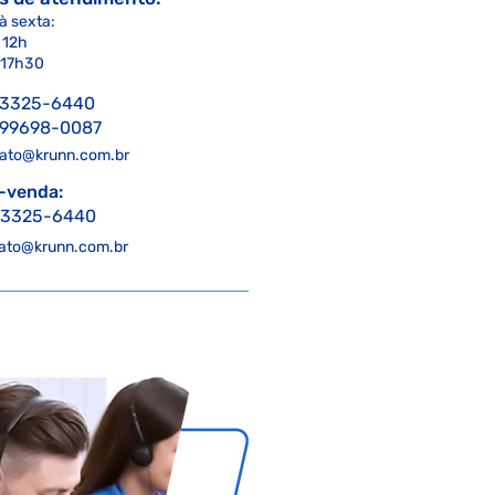
à
sexta:
 1
2h
 17h30
) 3325-6440
) 99698-0087
ato@krunn.com.br
-venda:
) 3325-6440
ato@krunn.com.br