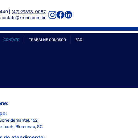
6440 |
(47) 99698-0087
contato@krunn.com.br
CONTATO
TRABALHE CONOSCO
FAQ
one:
ço:
Scheidemantel, 162,
ssbach, Blum
enau, SC
s de atendimento: