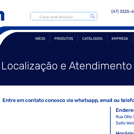
(47) 3325-
INÍCIO
PRODUTOS
CATÁLOGOS
EMPRESA
Localização e Atendimento
atendimento ao cliente
Entre em contato conosco via whatsapp, email ou telef
Endere
Rua Otto 
Salto
Wei
Horário