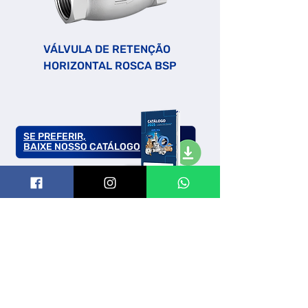
VÁLVULA DE RETENÇÃO
HORIZONTAL ROSCA BSP
SE PREFERIR,
BAIXE NOSSO CATÁLOGO
Telefones:
99698-0087
| (
33
25-
(47)
47)
6440