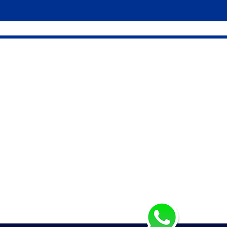
ÇÃO
INSTITUCIONAL
icial
Política de Privacidade
ogos
Política de Entregas
utos
Trocas e Devoluções
resa
FAQ (Dúvidas)
tato