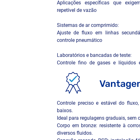
Aplicações específicas que exigem
repetível de vazão

Sistemas de ar comprimido:

Ajuste de fluxo em linhas secundá
controle pneumático

Laboratórios e bancadas de teste:

Controle fino de gases e líquidos
medição ou dosagem

Vantagen
Indústria química e petroquímica:

Aplicações em linhas auxiliares
corrosivos

Controle preciso e estável do flux
baixos.

Setor naval e marítimo:

Ideal para regulagens graduais, sem o
Usada em sistemas de controle de
Corpo em bronze: resistente à corr
auxiliares em embarcações

diversos fluidos.
