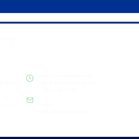
NAVEGA
Página In
Catál
Horário de Atendimento:
5-6440
Seg. a Sex. 07h30 às 12h
Prod
-
13h15 às 17h30
Emp
 162
E-mail:
nau, SC
Con
contato@krunn.com.br