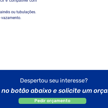
cil e compatível com 
l:

sensores, linhas de 
néis ou tubulações.

e vazamento.
Despertou seu interesse?
 no botão abaixo e solicite um or
Pedir orçamento