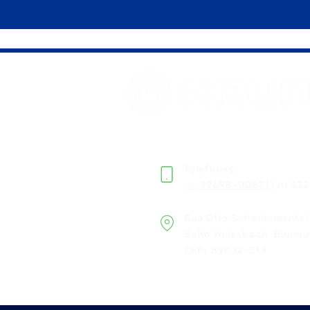
Telefones:
99698-0087
| (
33
2
(47)
47)
Rua Otto Scheidemantel,
Salto Weissbach, Blume
CEP: 89032-519