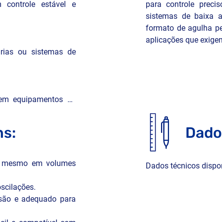
 controle estável e 
para controle preci
sistemas de baixa a
formato de agulha per
aplicações que exige
rias ou sistemas de 
 em equipamentos de 
s:
Dado
 com produtos não 
o, mesmo em volumes 
Dados técnicos dispo
scilações.

 pressão e fluidos 
osão e adequado para 