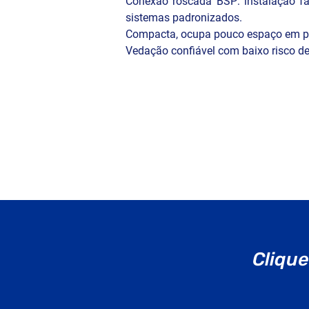
Conexão roscada BSP: instalação fá
Instrumentação e automação industria
sistemas padronizados.

Regulagem de fluxo em manômetros, 
Compacta, ocupa pouco espaço em pai
pressão e análise de fluido
Vedação confiável com baixo risco d
Clique