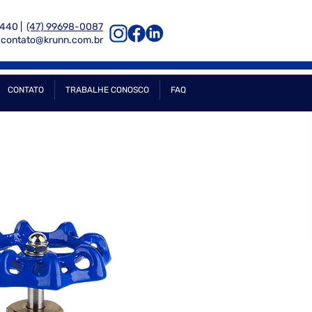
6440 |
(47) 99698-0087
contato@krunn.com.br
CONTATO
TRABALHE CONOSCO
FAQ