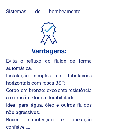
Sistemas de bombeamento e 
pressurização:

Protege bombas centrífugas e 
pressurizadores contra retorno de fluido

Instalações prediais e residenciais:

Vantagens:
Instalada em redes de água para evitar 
Evita o refluxo do fluido de forma 
o retorno ao reservatório ou caixa 
automática.

d’água

Instalação simples em tubulações 
horizontais com rosca BSP.

Indústria naval:

Corpo em bronze: excelente resistência 
Aplicada em circuitos auxiliares de 
à corrosão e longa durabilidade.

água salgada e sistemas de esgoto

Ideal para água, óleo e outros fluidos 
não agressivos.

Instalações comerciais e industriais:

Baixa manutenção e operação 
Utilizada em redes hidráulicas 
confiável.

horizontais que exigem controle de 
Compacta e eficiente mesmo em redes 
direção de fluxo