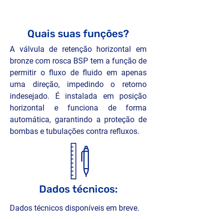
de pressão moderada.

Protege bombas e sistemas contra 
golpes de aríete e retorno de pressão.
Quais suas funções?
A válvula de retenção horizontal em 
bronze com rosca BSP tem a função de 
permitir o fluxo de fluido em apenas 
uma direção, impedindo o retorno 
indesejado. É instalada em posição 
horizontal e funciona de forma 
automática, garantindo a proteção de 
bombas e tubulações contra refluxos.
Dados técnicos:
Dados técnicos disponíveis em breve.