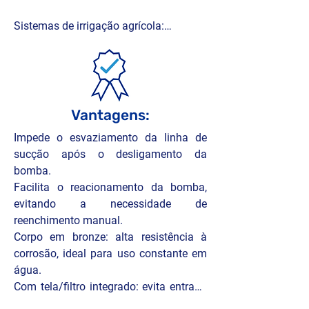
Sistemas de irrigação agrícola:

Instalada na entrada da tubulação de 
captação, garantindo estabilidade no 
fluxo e proteção da bomba

Sistemas prediais e rurais de 
Vantagens:
bombeamento:

Impede o esvaziamento da linha de 
Preserva a coluna d’água e evita ar na 
sucção após o desligamento da 
linha durante o acionamento da bomba

bomba.

Facilita o reacionamento da bomba, 
Indústria e construção civil:

evitando a necessidade de 
Aplicada em tanques, reservatórios e 
reenchimento manual.

cisternas que utilizam bombas de 
Corpo em bronze: alta resistência à 
sucção

corrosão, ideal para uso constante em 
água.

Sistemas navais e embarcações:

Com tela/filtro integrado: evita entrada 
Utilizada na captação de água de lastro 
de partículas sólidas na tubulação.

ou refrigeração, garantindo vedação e 