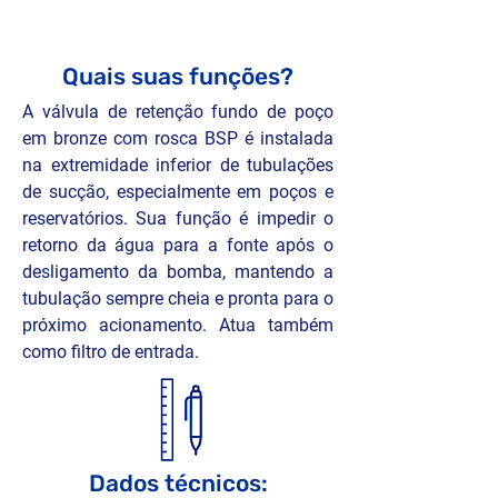
Conexão roscada BSP: fácil instalação 
filtragem
e manutenção.

Prolonga a vida útil da bomba e do 
Quais suas funções?
sistema hidráulico.

A válvula de retenção fundo de poço 
Operação automática e confiável.
em bronze com rosca BSP é instalada 
na extremidade inferior de tubulações 
de sucção, especialmente em poços e 
reservatórios. Sua função é impedir o 
retorno da água para a fonte após o 
desligamento da bomba, mantendo a 
tubulação sempre cheia e pronta para o 
próximo acionamento. Atua também 
como filtro de entrada.
Dados técnicos: